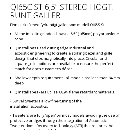
QI65C ST 6,5" STEREO HÖGT.
RUNT GALLER
Finns också med fyrkantigt galler som modell Qi65S St
All the in-ceiling models boast a 6.5” (165mm)
polypropylene
cone.
Q Install has used cutting edge industrial and
acoustic
engineering to create a striking bezel and grille
design that clips magnetically into place. Circular and
square grille options are available to ensure the perfect
match for each customer’s décor.
Shallow depth requirement - all models are less
than 84 mm
deep.
Q Install speakers utilize ‘UL94’ flame retardant
materials.
• Swivel tweeters allow fine-tuning of the
installation
acoustics.
• Tweeters are fully ‘open’ on most models avoiding the
use of
protective bridges through the integration of Automatic
Tweeter dome Recovery technology (ATR) that restores the