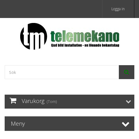
Logga in
Varukorg
(Tom)
Meny