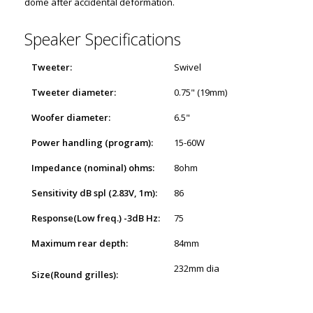
dome after accidental deformation.
Speaker Specifications
Tweeter:
Swivel
Tweeter diameter:
0.75" (19mm)
Woofer diameter:
6.5"
Power handling (program):
15-60W
Impedance (nominal) ohms:
8ohm
Sensitivity dB spl (2.83V, 1m):
86
Response(Low freq.) -3dB Hz:
75
Maximum rear depth:
84mm
232mm dia
Size(Round grilles):