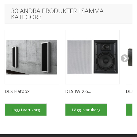
30 ANDRA PRODUKTER I SAMMA
KATEGORI:
DLS Flatbox...
DLS IW 2.6...
DLS 
Lägg i varukorg
Lägg i varukorg
Lä