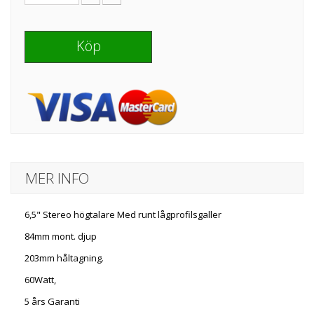
Köp
MER INFO
6,5" Stereo högtalare Med runt lågprofilsgaller
84mm mont. djup
203mm håltagning.
60Watt,
5 års Garanti