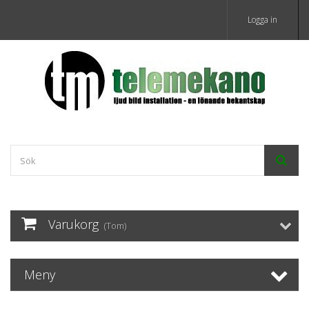
Logga in
Varukorg
(Tom)
Meny