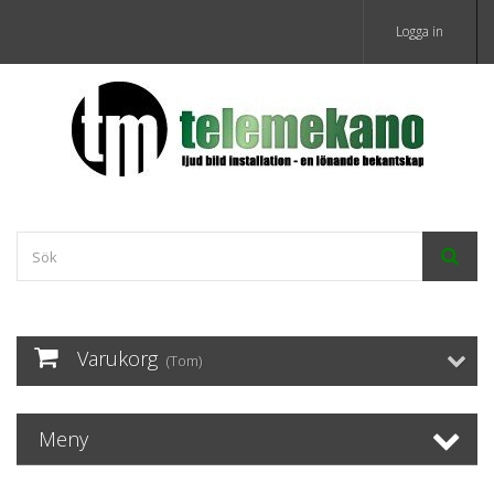
Logga in
Varukorg
(Tom)
Meny