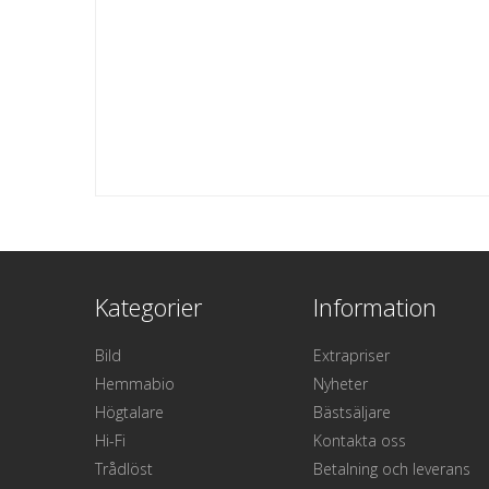
Kategorier
Information
Bild
Extrapriser
Hemmabio
Nyheter
Högtalare
Bästsäljare
Hi-Fi
Kontakta oss
Trådlöst
Betalning och leverans