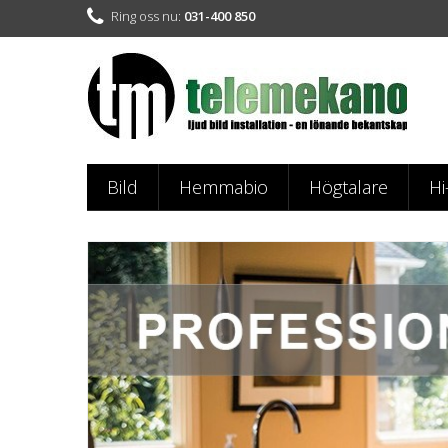
Ring oss nu:
031-400 850
Bild
Hemmabio
Högtalare
Hi