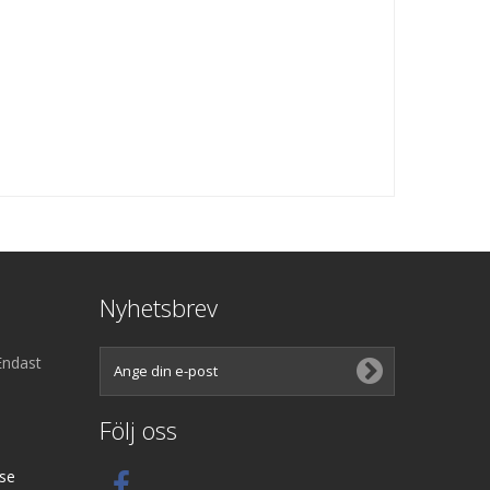
Nyhetsbrev
Endast
Följ oss
se