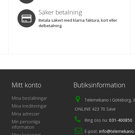
Säker betalning
Betala säkert med klarna faktura, kort eller
delbetalning.
Mitt konto
Butiksinformation
Mina beställningar
Telemekano i Göteborg, 
Mina krediteringar
ONLINE 423 70 Säve
Mina adresser
Ring oss nu:
031-400850
Min personliga
information
E-post:
info@telemekano.
Mina kuponger