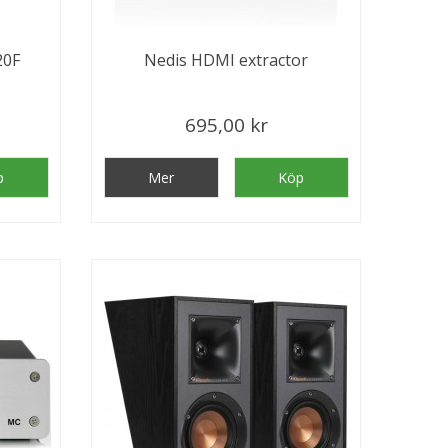
20F
Nedis HDMI extractor
695,00 kr
p
Mer
Köp