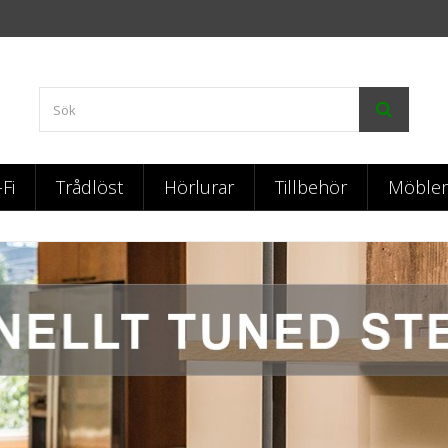
-Fi
Trådlöst
Hörlurar
Tillbehör
Möbler