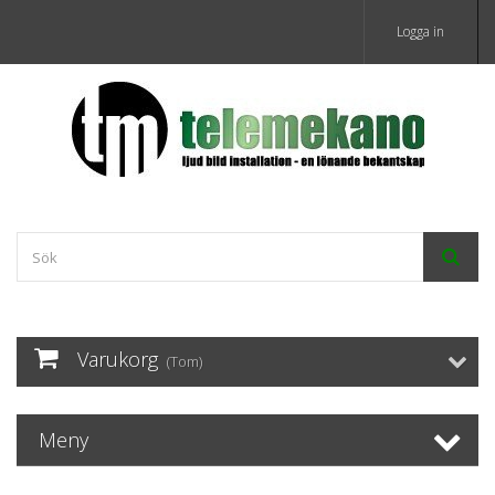
Logga in
Varukorg
(Tom)
Meny