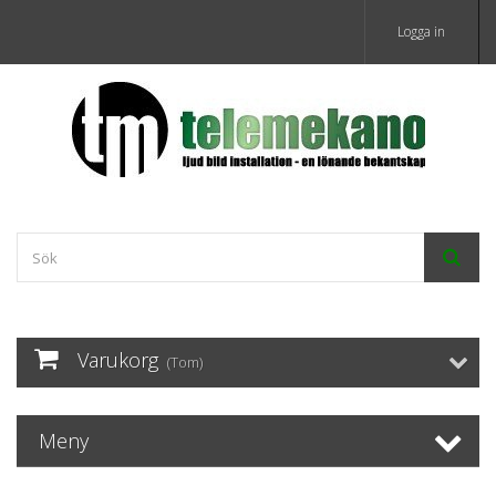
Logga in
Varukorg
(Tom)
Meny