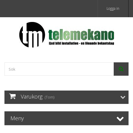
Logga in
Varukorg
(Tom)
Meny