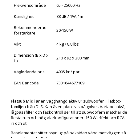
Frekvensområde
65 - 25000 Hz
Känslighet
88 dB / 1W, 1m
Rekommenderad
30-150 W
förstärkare
Vikt
4 kg / 8,8 lbs
Dimension (B x D x
210 x 92 x 380 mm
H)
Vägledande pris
4995 kr / par
EAN Bar code
7331644677109
Flatsub Midi
är en vägghängd aktiv 8" subwoofer i Flatbox-
familjen från DLS. Kan även placeras på golvet. Variabel nivå,
lågpassfilter och faskontroll ser till att subwoofern matchar de
flesta rum och högtalarkonfigurationer. 150 W effekt och RCA
in och ut.
Baselementet sitter osynligt på baksidan vänd mot väggen så