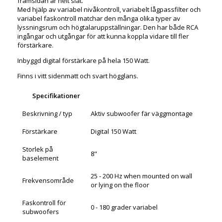
framsidan är helt slät.
Med hjälp av variabel nivåkontroll, variabelt lågpassfilter och
variabel faskontroll matchar den många olika typer av
lyssningsrum och högtalaruppställningar. Den har både RCA
ingångar och utgångar för att kunna koppla vidare till fler
förstärkare.
Inbyggd digital förstärkare på hela 150 Watt.
Finns i vitt sidenmatt och svart högglans.
Specifikationer
Beskrivning / typ
Aktiv subwoofer fär väggmontage
Förstärkare
Digital 150 Watt
Storlek på
8"
baselement
25 - 200 Hz when mounted on wall
Frekvensområde
or lying on the floor
Faskontroll för
0 - 180 grader variabel
subwoofers