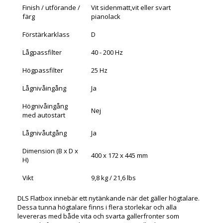
Finish / utförande /
Vit sidenmatt,vit eller svart
färg
pianolack
Förstärkarklass
D
Lågpassfilter
40 - 200 Hz
Högpassfilter
25 Hz
Lågnivåingång
Ja
Högnivåingång
Nej
med autostart
Lågnivåutgång
Ja
Dimension (B x D x
400 x 172 x 445 mm
H)
Vikt
9,8 kg / 21,6 lbs
DLS Flatbox innebär ett nytänkande när det gäller högtalare.
Dessa tunna högtalare finns i flera storlekar och alla
levereras med både vita och svarta gallerfronter som