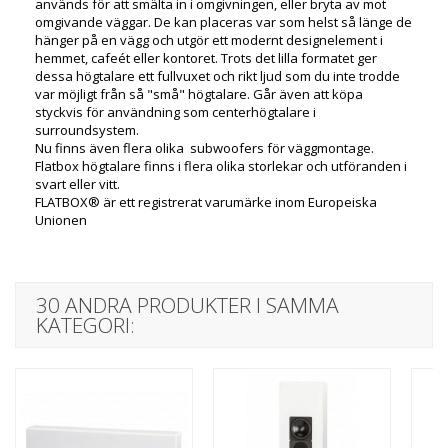
används för att smälta in i omgivningen, eller bryta av mot
omgivande väggar. De kan placeras var som helst så länge de
hänger på en vägg och utgör ett modernt designelement i
hemmet, cafeét eller kontoret. Trots det lilla formatet ger
dessa högtalare ett fullvuxet och rikt ljud som du inte trodde
var möjligt från så "små" högtalare. Går även att köpa
styckvis för användning som centerhögtalare i
surroundsystem.
Nu finns även flera olika subwoofers för väggmontage.
Flatbox högtalare finns i flera olika storlekar och utföranden i
svart eller vitt.
FLATBOX®
är ett registrerat varumärke inom Europeiska
Unionen
30 ANDRA PRODUKTER I SAMMA
KATEGORI: