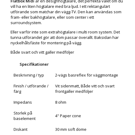
Flatbox Midi
är en designhögtalare, det perfekta valet om du
vill ha en liten högtalare med bra ljud. I ett rektangulärt
utförande som matchar din vägg-TV. Den kan användas som
fram- eller bakhögtalare, eller som center i ett
surroundsystem.
Eller varför inte som extrahögtalare i multi room system. Det
tunna utförandet gör att dom passar överallt. Baksidan har
nyckelhålsfäste för montering på vägg.
Både svart och vitt galler medföljer
Specifikationer
Beskrivning / typ
2-vägs basreflex för väggmontage
Finish / utförande /
Vit sidenmatt, Både vitt och svart
färg
frontgaller medföljer
Impedans
8 ohm
Storlek på
4" Paper cone
baselement
Diskant
30 mm soft dome