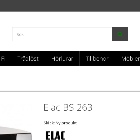
-Fi
Trådlöst
Hörlurar
Tillbehör
Möbler
Elac BS 263
Skick:
Ny produkt