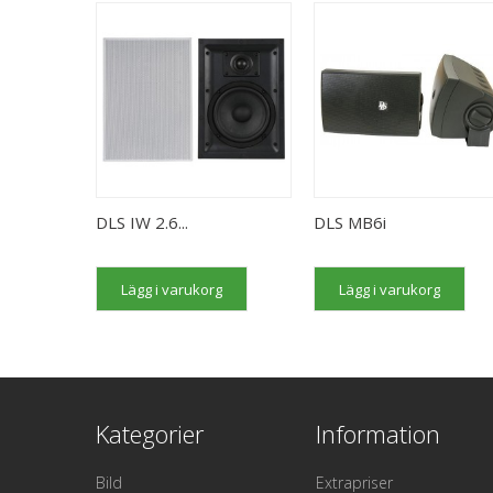
DLS IW 2.6...
DLS MB6i
Lägg i varukorg
Lägg i varukorg
Kategorier
Information
Bild
Extrapriser