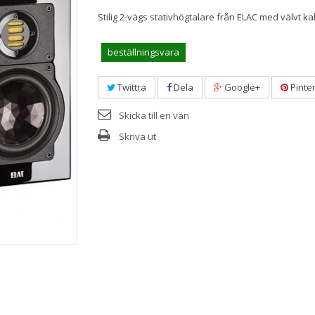
Stilig 2-vägs stativhögtalare från ELAC med välvt ka
beställningsvara
Twittra
Dela
Google+
Pinte
Skicka till en vän
Skriva ut