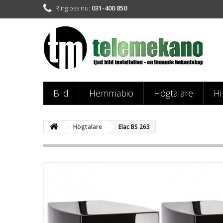
Ring oss nu:
031-400 850
Bild
Hemmabio
Högtalare
Hi
Högtalare
Elac BS 263