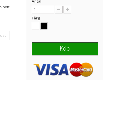
Antal
binett
Färg
rest
Köp