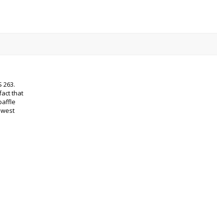
 263.
act that
baffle
owest