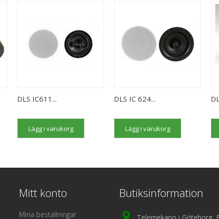
DLS IC611...
DLS IC 624...
DL
Lägg i varukorg
Lägg i varukorg
Mitt konto
Butiksinformation
Mina beställningar
Telemekano i Göteborg, 