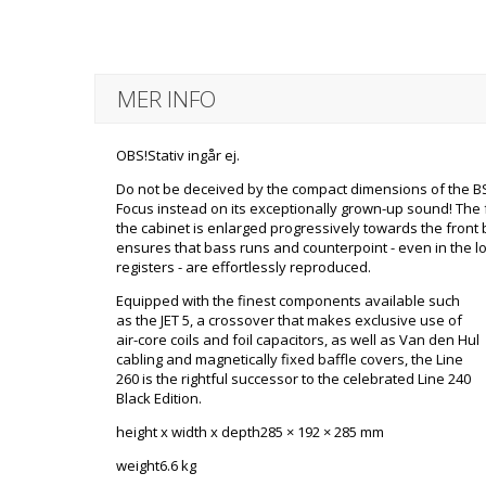
MER INFO
OBS!Stativ ingår ej.
Do not be deceived by the compact dimensions of the BS
Focus instead on its exceptionally grown-up sound! The f
the cabinet is enlarged progressively towards the front 
ensures that bass runs and counterpoint - even in the l
registers - are effortlessly reproduced.
Equipped with the finest components available such
as the JET 5, a crossover that makes exclusive use of
air-core coils and foil capacitors, as well as Van den Hul
cabling and magnetically fixed baffle covers, the Line
260 is the rightful successor to the celebrated Line 240
Black Edition.
height x width x depth285 × 192 × 285 mm
weight6.6 kg